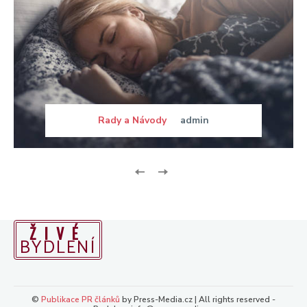
Rady a Návody
admin
ŽIVÉ
BYDLENÍ
©
Publikace PR článků
by Press-Media.cz | All rights reserved -