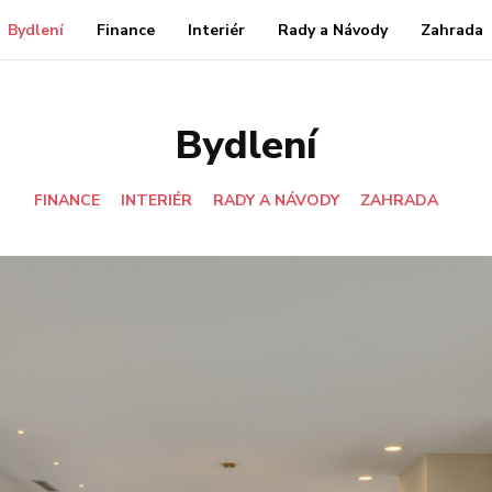
Bydlení
Finance
Interiér
Rady a Návody
Zahrada
Bydlení
FINANCE
INTERIÉR
RADY A NÁVODY
ZAHRADA