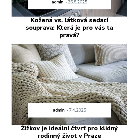
admin
-
26.8.2025
Kožená vs. látková sedací
souprava: Která je pro vás ta
pravá?
admin
-
7.4.2025
Žižkov je ideální čtvrť pro klidný
rodinný život v Praze