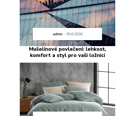
admin
-
30.6.2026
Mušelínové povlečení: lehkost,
komfort a styl pro vaši ložnici