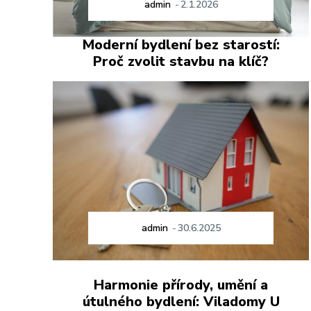
admin
-
2.1.2026
Moderní bydlení bez starostí:
Proč zvolit stavbu na klíč?
admin
-
30.6.2025
Harmonie přírody, umění a
útulného bydlení: Viladomy U