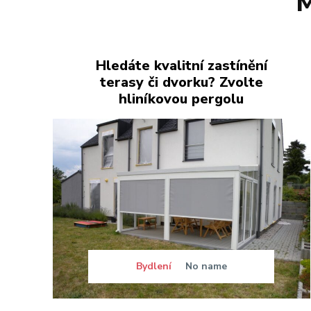
M
Hledáte kvalitní zastínění
terasy či dvorku? Zvolte
hliníkovou pergolu
Bydlení
No name