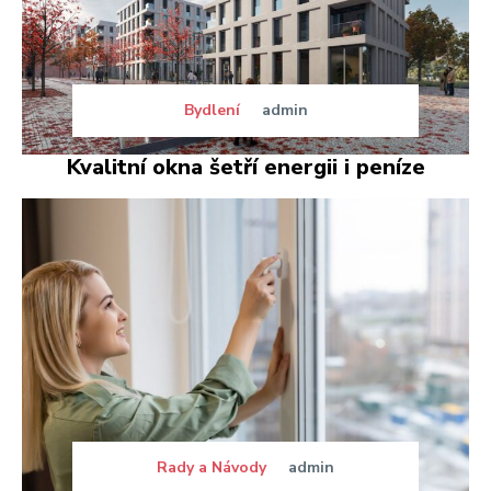
Bydlení
admin
Kvalitní okna šetří energii i peníze
Rady a Návody
admin