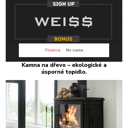
Finance
No name
Kamna na dřevo – ekologické a
úsporné topidlo.