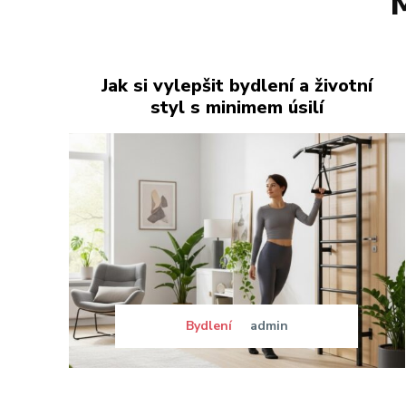
M
Jak si vylepšit bydlení a životní
styl s minimem úsilí
Bydlení
admin