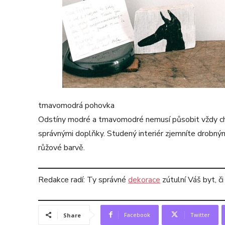
tmavomodrá pohovka
Odstíny modré a tmavomodré nemusí působit vždy chl
správnými doplňky. Studený interiér zjemníte drobn
růžové barvě.
Redakce radí: Ty správné
dekorace
zútulní Váš byt, č
Facebook
Twitter
Share