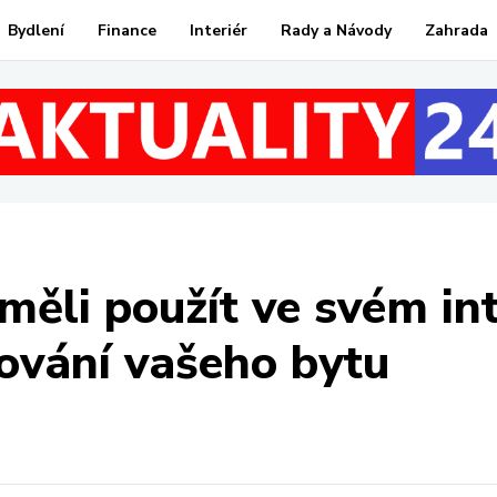
Bydlení
Finance
Interiér
Rady a Návody
Zahrada
měli použít ve svém in
zování vašeho bytu