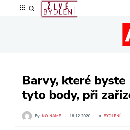
ŽIVÉ
BYDLENÍ
Barvy, které byste 
tyto body, při zaři
By
NO NAME
18.12.2020
In
BYDLENÍ