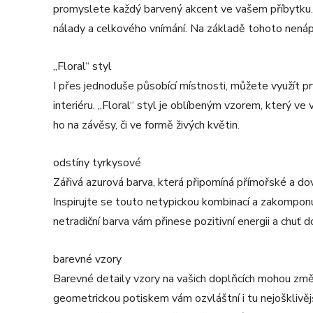
promyslete každý barvený akcent ve vašem příbytku.
nálady a celkového vnímání. Na základě tohoto nenáp
„Floral“ styl
I přes jednoduše působící místnosti, můžete využít pr
interiéru. „Floral“ styl je oblíbeným vzorem, který v
ho na závěsy, či ve formě živých květin.
odstíny tyrkysové
Zářivá azurová barva, která připomíná přímořské a dov
Inspirujte se touto netypickou kombinací a zakomponu
netradiční barva vám přinese pozitivní energii a chuť d
barevné vzory
Barevné detaily vzory na vašich doplňcích mohou změn
geometrickou potiskem vám ozvláštní i tu nejošklivěj