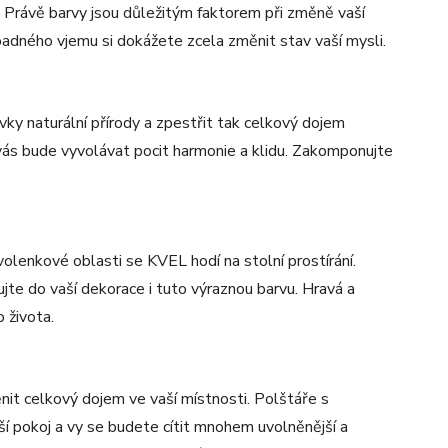
 Právě barvy jsou důležitým faktorem při změně vaší
adného vjemu si dokážete zcela změnit stav vaší mysli.
vky naturální přírody a zpestřit tak celkový dojem
e vás bude vyvolávat pocit harmonie a klidu. Zakomponujte
olenkové oblasti se KVEL hodí na stolní prostírání.
jte do vaší dekorace i tuto výraznou barvu. Hravá a
o života.
it celkový dojem ve vaší místnosti. Polštáře s
ší pokoj a vy se budete cítit mnohem uvolněnější a