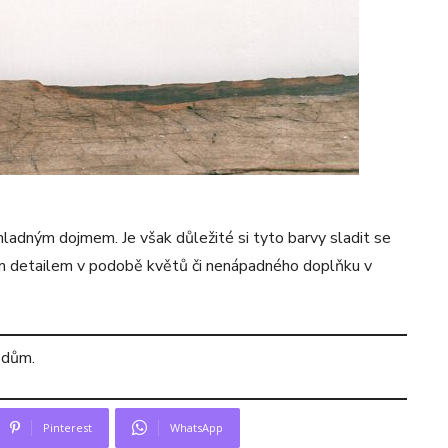
adným dojmem. Je však důležité si tyto barvy sladit se
ým detailem v podobě květů či nenápadného doplňku v
i dům.
Pinterest
WhatsApp