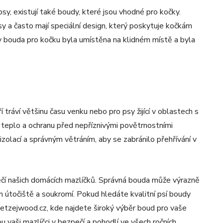
sy, existují také boudy, které jsou vhodné pro kočky.
 a často mají speciální design, který poskytuje kočkám
aby bouda pro kočku byla umístěna na klidném místě a byla
 tráví většinu času venku nebo pro psy žijící v oblastech s
eplo a ochranu před nepříznivými povětrnostními
zolací a správným větráním, aby se zabránilo přehřívání v
čí našich domácích mazlíčků. Správná bouda může výrazně
m útočiště a soukromí. Pokud hledáte kvalitní psí boudy
petzejwood.cz, kde najdete široký výběr boud pro vaše
u vaši mazlíčci v bezpečí a pohodlí ve všech ročních