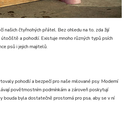
 našich čtyřnohých přátel. Bez ohledu na to, zda žijí
útočiště a pohodlí. Existuje mnoho různých typů psích
 psů i jejich majitelů.
ytovaly pohodlí a bezpečí pro naše milované psy. Moderní
lávají povětrnostním podmínkám a zároveň poskytují
, aby bouda byla dostatečně prostorná pro psa, aby se v ní