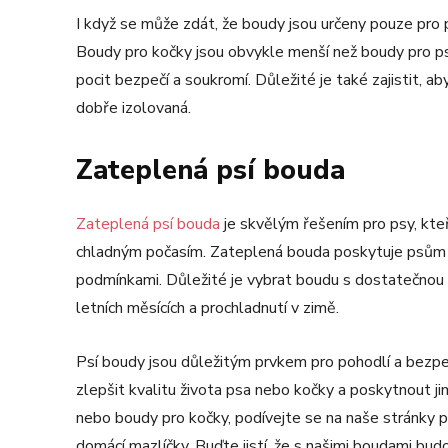
I když se může zdát, že boudy jsou určeny pouze pro p
Boudy pro kočky jsou obvykle menší než boudy pro psy
pocit bezpečí a soukromí. Důležité je také zajistit, 
dobře izolovaná.
Zateplená psí bouda
Zateplená psí bouda
je skvělým řešením pro psy, kteří
chladným počasím. Zateplená bouda poskytuje psům t
podmínkami. Důležité je vybrat boudu s dostatečnou i
letních měsících a prochladnutí v zimě.
Psí boudy jsou důležitým prvkem pro pohodlí a bezpe
zlepšit kvalitu života psa nebo kočky a poskytnout ji
nebo boudy pro kočky, podívejte se na naše stránky 
domácí mazlíčky. Buďte jistí, že s našimi boudami budo