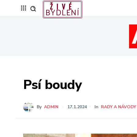
ŽIVÉ
BYDLENÍ
Psí boudy
By
ADMIN
17.1.2024
In
RADY A NÁVODY