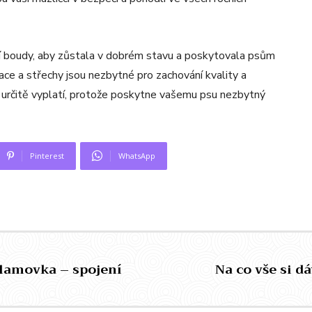
sí boudy, aby zůstala v dobrém stavu a poskytovala psům
lace a střechy jsou nezbytné pro zachování kvality a
e určitě vyplatí, protože poskytne vašemu psu nezbytný
Pinterest
WhatsApp
Klamovka – spojení
Na co vše si d