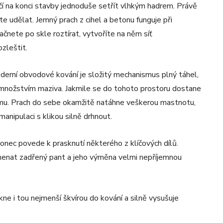
čí na konci stavby jednoduše setřít vlhkým hadrem. Právě
e udělat. Jemný prach z cihel a betonu funguje při
nete po skle roztírat, vytvoříte na něm síť
zleštit.
derní obvodové kování je složitý mechanismus plný táhel,
 množstvím maziva. Jakmile se do tohoto prostoru dostane
ému. Prach do sebe okamžitě natáhne veškerou mastnotu,
anipulaci s klikou silně drhnout.
onec povede k prasknutí některého z klíčových dílů.
menat zadřený pant a jeho výměna velmi nepříjemnou
ne i tou nejmenší škvírou do kování a silně vysušuje