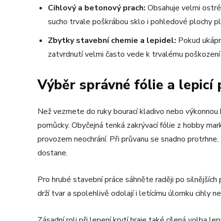
Cihlový a betonový prach:
Obsahuje velmi ostré č
sucho trvale poškrábou sklo i pohledové plochy pl
Zbytky stavební chemie a lepidel:
Pokud ukápno
zatvrdnutí velmi často vede k trvalému poškození
Výběr správné fólie a lepicí
Než vezmete do ruky bourací kladivo nebo výkonnou 
pomůcky. Obyčejná tenká zakrývací fólie z hobby ma
provozem neochrání. Při průvanu se snadno protrhne, z
dostane.
Pro hrubé stavební práce sáhněte raději po silnějších
drží tvar a spolehlivě odolají i letícímu úlomku cihly n
Zásadní roli při lepení krytí hraje také cílená volba 