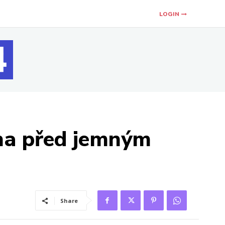
LOGIN
kna před jemným
Share