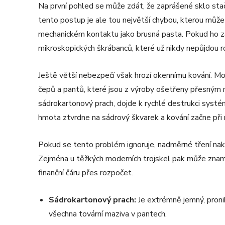
Na první pohled se může zdát, že zaprášené sklo sta
tento postup je ale tou největší chybou, kterou můžet
mechanickém kontaktu jako brusná pasta. Pokud ho zač
mikroskopických škrábanců, které už nikdy nepůjdou ro
Ještě větší nebezpečí však hrozí okennímu kování. Mo
čepů a pantů, které jsou z výroby ošetřeny přesným
sádrokartonový prach, dojde k rychlé destrukci syst
hmota ztvrdne na sádrový škvarek a kování začne při m
Pokud se tento problém ignoruje, nadměrné tření nak
Zejména u těžkých moderních trojskel pak může zna
finanční čáru přes rozpočet.
Sádrokartonový prach:
Je extrémně jemný, pronik
všechna tovární maziva v pantech.