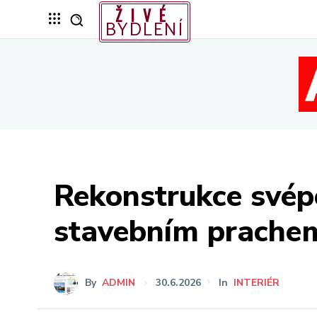
ŽIVÉ
BYDLENÍ
Rekonstrukce svép
stavebním prache
By
ADMIN
30.6.2026
In
INTERIÉR