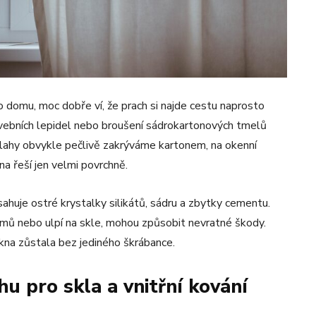
 domu, moc dobře ví, že prach si najde cestu naprosto
tavebních lepidel nebo broušení sádrokartonových tmelů
dlahy obvykle pečlivě zakrýváme kartonem, na okenní
na řeší jen velmi povrchně.
sahuje ostré krystalky silikátů, sádru a zbytky cementu.
smů nebo ulpí na skle, mohou způsobit nevratné škody.
kna zůstala bez jediného škrábance.
u pro skla a vnitřní kování