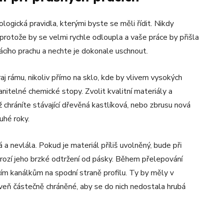
ogická pravidla, kterými byste se měli řídit. Nikdy
protože by se velmi rychle odloupla a vaše práce by přišla
cího prachu a nechte je dokonale uschnout.
j rámu, nikoliv přímo na sklo, kde by vlivem vysokých
nitelné chemické stopy. Zvolit kvalitní materiály a
už chráníte stávající dřevěná kastlíková, nebo zbrusu nová
uhé roky.
 a nevlála. Pokud je materiál příliš uvolněný, bude při
rozí jeho brzké odtržení od pásky. Během přelepování
ím kanálkům na spodní straně profilu. Ty by měly v
oveň částečně chráněné, aby se do nich nedostala hrubá