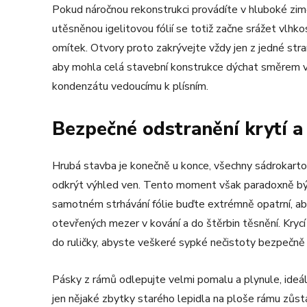
Pokud náročnou rekonstrukci provádíte v hluboké zi
utěsněnou igelitovou fólií se totiž začne srážet vlhko
omítek. Otvory proto zakrývejte vždy jen z jedné strany
aby mohla celá stavební konstrukce dýchat směrem
kondenzátu vedoucímu k plísním.
Bezpečné odstranění krytí a
Hrubá stavba je konečně u konce, všechny sádrokarto
odkrýt výhled ven. Tento moment však paradoxně bývá 
samotném strhávání fólie buďte extrémně opatrní, a
otevřených mezer v kování a do štěrbin těsnění. Kry
do ruličky, abyste veškeré sypké nečistoty bezpečně 
Pásky z rámů odlepujte velmi pomalu a plynule, ide
jen nějaké zbytky starého lepidla na ploše rámu zůs