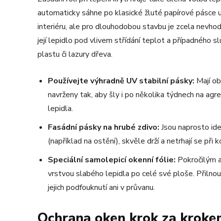
automaticky sáhne po klasické žluté papírové pásce ur
interiéru, ale pro dlouhodobou stavbu je zcela nevho
její lepidlo pod vlivem střídání teplot a případného s
plastu či lazury dřeva.
Používejte výhradně UV stabilní pásky:
Mají ob
navrženy tak, aby šly i po několika týdnech na ag
lepidla.
Fasádní pásky na hrubé zdivo:
Jsou naprosto ideá
(například na ostění), skvěle drží a netrhají se př
Speciální samolepicí okenní fólie:
Pokročilým a
vrstvou slabého lepidla po celé své ploše. Přilnou
jejich podfouknutí ani v průvanu.
Ochrana oken krok za krokem