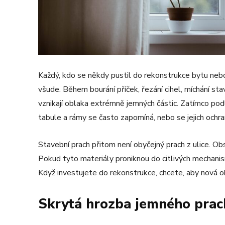
Každý, kdo se někdy pustil do rekonstrukce bytu nebo
všude. Během bourání příček, řezání cihel, míchání s
vznikají oblaka extrémně jemných částic. Zatímco po
tabule a rámy se často zapomíná, nebo se jejich ochra
Stavební prach přitom není obyčejný prach z ulice. Ob
Pokud tyto materiály proniknou do citlivých mechani
Když investujete do rekonstrukce, chcete, aby nová o
Skrytá hrozba jemného prach