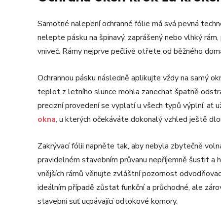
Samotné nalepení ochranné fólie má svá pevná technol
nelepte pásku na špinavý, zaprášený nebo vlhký rám, 
vniveč. Rámy nejprve pečlivě otřete od běžného domá
Ochrannou pásku následně aplikujte vždy na samý okra
teplot z letního slunce mohla zanechat špatně odstra
precizní provedení se vyplatí u všech typů výplní, ať 
okna
, u kterých očekáváte dokonalý vzhled ještě dlo
Zakrývací fólii napněte tak, aby nebyla zbytečně volná
pravidelném stavebním průvanu nepříjemně šustit a h
vnějších rámů věnujte zvláštní pozornost odvodňovac
ideálním případě zůstat funkční a průchodné, ale zár
stavební suť ucpávající odtokové komory.