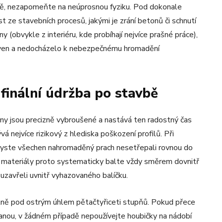
mě, nezapomeňte na neúprosnou fyziku. Pod dokonale
st ze stavebních procesů, jakými je zrání betonů či schnutí
 (obvykle z interiéru, kde probíhají nejvíce prašné práce),
 ven a nedocházelo k nebezpečnému hromadění
 finální údržba po stavbě
ny jsou precizně vybroušené a nastává ten radostný čas
nejvíce rizikový z hlediska poškození profilů. Při
byste všechen nahromaděný prach nesetřepali rovnou do
cí materiály proto systematicky balte vždy směrem dovnitř
uzavřeli uvnitř vyhazovaného balíčku.
álně pod ostrým úhlem pětačtyřiceti stupňů. Pokud přece
tanou, v žádném případě nepoužívejte houbičky na nádobí