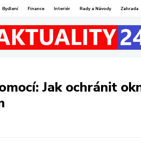
Bydlení
Finance
Interiér
Rady a Návody
Zahrada
omocí: Jak ochránit o
m