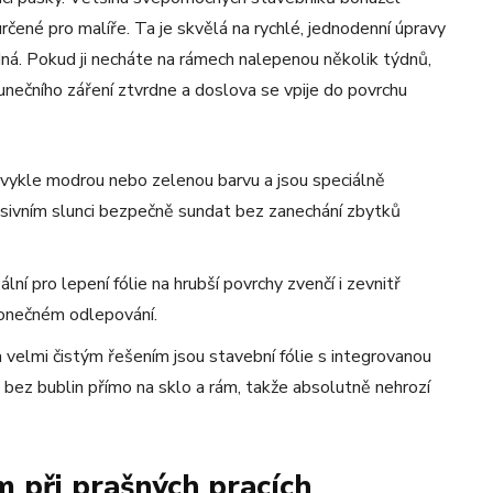
čené pro malíře. Ta je skvělá na rychlé, jednodenní úpravy
dná. Pokud ji necháte na rámech nalepenou několik týdnů,
lunečního záření ztvrdne a doslova se vpije do povrchu
vykle modrou nebo zelenou barvu a jsou speciálně
resivním slunci bezpečně sundat bez zanechání zbytků
lní pro lepení fólie na hrubší povrchy zvenčí i zevnitř
i konečném odlepování.
 velmi čistým řešením jsou stavební fólie s integrovanou
 bez bublin přímo na sklo a rám, takže absolutně nehrozí
 při prašných pracích