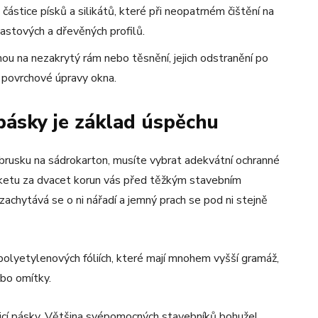
ástice písků a silikátů, které při neopatrném čištění na
astových a dřevěných profilů.
u na nezakrytý rám nebo těsnění, jejich odstranění po
 povrchové úpravy okna.
 pásky je základ úspěchu
brusku na sádrokarton, musíte vybrat adekvátní ochranné
rketu za dvacet korun vás před těžkým stavebním
achytává se o ni nářadí a jemný prach se pod ni stejně
 polyetylenových fóliích, které mají mnohem vyšší gramáž,
ebo omítky.
lepicí pásky. Většina svépomocných stavebníků bohužel