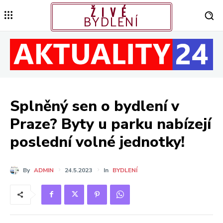
ŽIVÉ
BYDLENÍ
Splněný sen o bydlení v
Praze? Byty u parku nabízejí
poslední volné jednotky!
By
ADMIN
24.5.2023
In
BYDLENÍ