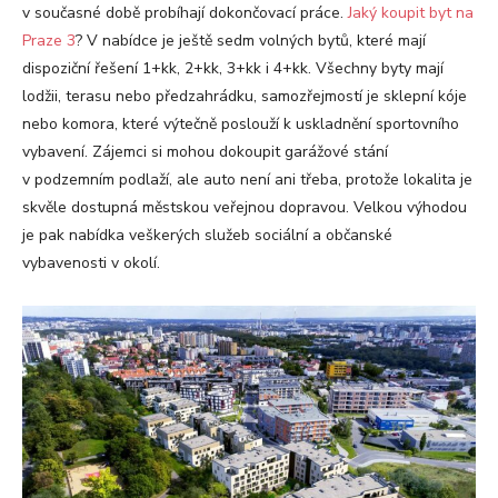
v současné době probíhají dokončovací práce.
Jaký koupit byt na
Praze 3
? V nabídce je ještě sedm volných bytů, které mají
dispoziční řešení 1+kk, 2+kk, 3+kk i 4+kk. Všechny byty mají
lodžii, terasu nebo předzahrádku, samozřejmostí je sklepní kóje
nebo komora, které výtečně poslouží k uskladnění sportovního
vybavení. Zájemci si mohou dokoupit garážové stání
v podzemním podlaží, ale auto není ani třeba, protože lokalita je
skvěle dostupná městskou veřejnou dopravou. Velkou výhodou
je pak nabídka veškerých služeb sociální a občanské
vybavenosti v okolí.