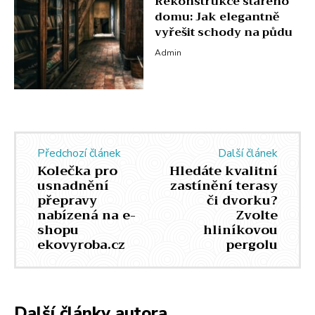
Rekonstrukce starého
domu: Jak elegantně
vyřešit schody na půdu
Admin
Předchozí článek
Další článek
Kolečka pro
Hledáte kvalitní
usnadnění
zastínění terasy
přepravy
či dvorku?
nabízená na e-
Zvolte
shopu
hliníkovou
ekovyroba.cz
pergolu
Další články autora