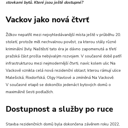
stovkami bytů. Které jsou ještě dostupné?
Vackov jako nová čtvrť
Žižkov nepatřil mezi nejvyhledávanější místa ještě v průběhu 20.
století, protože měl nechvalnou pověst, za kterou stály různé
kriminální živly. Naštěstí tato éra je dávno zapomenutá a třetí
pražská část prošla nebývalým rozvojem. V současné době patří
infrastrukturou mezi nejmodernější čtvrti, navíc kolem ulic Na
Vackově vznikla celá nová rezidenční oblast, kterou rámují ulice
Malešická, Rixdorfská, Olgy Havlové a zmíněná Na Vackově.
V současné etapě se dokončilo jedenáct bytových domů o
maximálně šesti podlažích.
Dostupnost a služby po ruce
Stavba rezidenčních domů byla dokončena závěrem roku 2022,