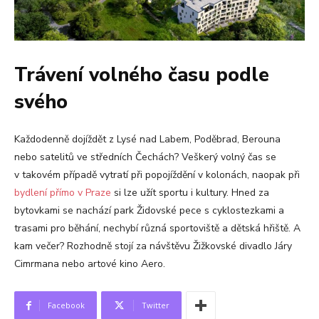
Trávení volného času podle
svého
Každodenně dojíždět z Lysé nad Labem, Poděbrad, Berouna
nebo satelitů ve středních Čechách? Veškerý volný čas se
v takovém případě vytratí při popojíždění v kolonách, naopak při
bydlení přímo v Praze
si lze užít sportu i kultury. Hned za
bytovkami se nachází park Židovské pece s cyklostezkami a
trasami pro běhání, nechybí různá sportoviště a dětská hřiště. A
kam večer? Rozhodně stojí za návštěvu Žižkovské divadlo Járy
Cimrmana nebo artové kino Aero.
Facebook
Twitter