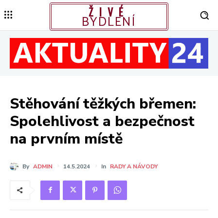
ŽIVÉ
BYDLENÍ
Stěhování těžkých břemen:
Spolehlivost a bezpečnost
na prvním místě
By
ADMIN
14.5.2024
In
RADY A NÁVODY