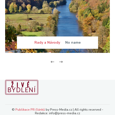
Rady a Návody
No name
ŽIVÉ
BYDLENÍ
©
Publikace PR článků
by Press-Media.cz | All rights reserved -
Redakce: info@press-media.cz