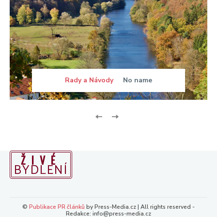
Rady a Návody
No name
ŽIVÉ
BYDLENÍ
©
Publikace PR článků
by Press-Media.cz | All rights reserved -
Redakce: info@press-media.cz