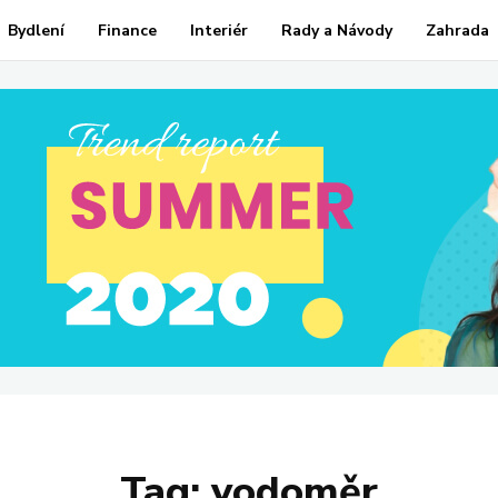
Bydlení
Finance
Interiér
Rady a Návody
Zahrada
Tag:
vodoměr