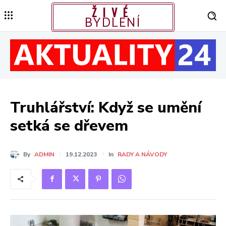
ŽIVÉ
BYDLENÍ
Truhlářství: Když se umění
setká se dřevem
By
ADMIN
19.12.2023
In
RADY A NÁVODY