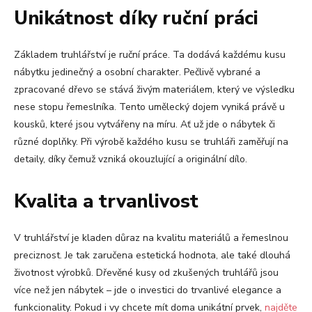
Unikátnost díky ruční práci
Základem truhlářství je ruční práce. Ta dodává každému kusu
nábytku jedinečný a osobní charakter. Pečlivě vybrané a
zpracované dřevo se stává živým materiálem, který ve výsledku
nese stopu řemeslníka. Tento umělecký dojem vyniká právě u
kousků, které jsou vytvářeny na míru. Ať už jde o nábytek či
různé doplňky. Při výrobě každého kusu se truhláři zaměřují na
detaily, díky čemuž vzniká okouzlující a originální dílo.
Kvalita a trvanlivost
V truhlářství je kladen důraz na kvalitu materiálů a řemeslnou
preciznost. Je tak zaručena estetická hodnota, ale také dlouhá
životnost výrobků. Dřevěné kusy od zkušených truhlářů jsou
více než jen nábytek – jde o investici do trvanlivé elegance a
funkcionality. Pokud i vy chcete mít doma unikátní prvek,
najděte