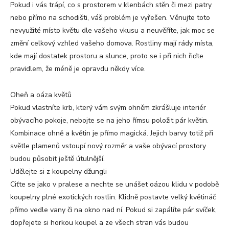
Pokud i vás trápí, co s prostorem v klenbách stěn či mezi patry
nebo přímo na schodišti, váš problém je vyřešen. Věnujte toto
nevyužité místo květu dle vašeho vkusu a neuvěříte, jak moc se
změní celkový vzhled vašeho domova. Rostliny mají rády místa,
kde mají dostatek prostoru a slunce, proto se i při nich řiďte
pravidlem, že méně je opravdu někdy více.
Oheň a oáza květů
Pokud vlastníte krb, který vám svým ohněm zkrášluje interiér
obývacího pokoje, nebojte se na jeho římsu položit pár květin.
Kombinace ohně a květin je přímo magická. Jejich barvy totiž při
světle plamenů vstoupí nový rozměr a vaše obývací prostory
budou působit ještě útulnější.
Udělejte si z koupelny džungli
Ciťte se jako v pralese a nechte se unášet oázou klidu v podobě
koupelny plné exotických rostlin. Klidně postavte velký květináč
přímo vedle vany či na okno nad ní. Pokud si zapálíte pár svíček,
dopřejete si horkou koupel a ze všech stran vás budou