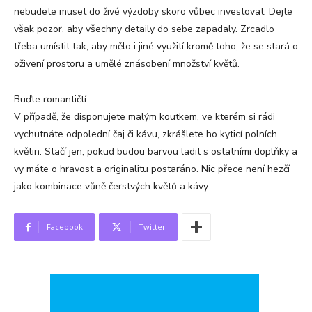
nebudete muset do živé výzdoby skoro vůbec investovat. Dejte
však pozor, aby všechny detaily do sebe zapadaly. Zrcadlo
třeba umístit tak, aby mělo i jiné využití kromě toho, že se stará o
oživení prostoru a umělé znásobení množství květů.
Buďte romantičtí
V případě, že disponujete malým koutkem, ve kterém si rádi
vychutnáte odpolední čaj či kávu, zkrášlete ho kyticí polních
květin. Stačí jen, pokud budou barvou ladit s ostatními doplňky a
vy máte o hravost a originalitu postaráno. Nic přece není hezčí
jako kombinace vůně čerstvých květů a kávy.
Facebook
Twitter