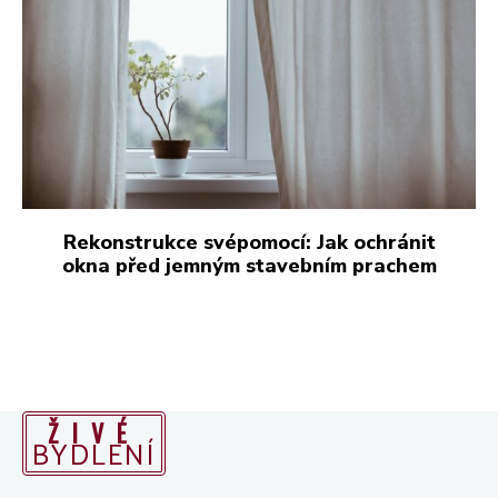
ŽIVÉ
BYDLENÍ