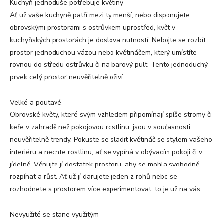
Kuchyň jednoduše potřebuje květiny
Ať už vaše kuchyně patří mezi ty menší, nebo disponujete
obrovskými prostorami s ostrůvkem uprostřed, květ v
kuchyňských prostorách je doslova nutností. Nebojte se rozbít
prostor jednoduchou vázou nebo květináčem, který umístíte
rovnou do středu ostrůvku či na barový pult. Tento jednoduchý
prvek celý prostor neuvěřitelně oživí.
Velké a poutavé
Obrovské květy, které svým vzhledem připomínají spíše stromy či
keře v zahradě než pokojovou rostlinu, jsou v současnosti
neuvěřitelně trendy. Pokuste se sladit květináč se stylem vašeho
interiéru a nechte rostlinu, ať se vypíná v obývacím pokoji či v
jídelně. Věnujte jí dostatek prostoru, aby se mohla svobodně
rozpínat a růst. Ať už jí darujete jeden z rohů nebo se
rozhodnete s prostorem více experimentovat, to je už na vás.
Nevyužité se stane využitým