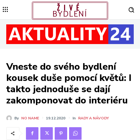
ŽIVÉ
BYDLENÍ
Vneste do svého bydlení
kousek duše pomocí květů: I
takto jednoduše se dají
zakomponovat do interiéru
By
NO NAME
19.12.2020
In
RADY A NÁVODY