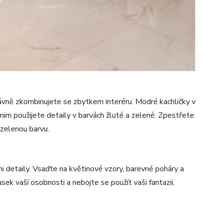
právně zkombinujete se zbytkem interéru. Modré kachličky v
m použijete detaily v barvách žluté a zelené. Zpestřete
 zelenou barvu.
detaily. Vsaďte na květinové vzory, barevné poháry a
ek vaší osobnosti a nebojte se použít vaši fantazii.