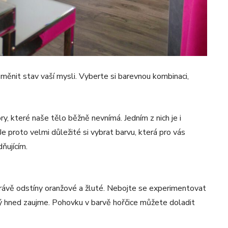
ěnit stav vaší mysli. Vyberte si barevnou kombinaci,
y, které naše tělo běžně nevnímá. Jedním z nich je i
 proto velmi důležité si vybrat barvu, která pro vás
ňujícím.
 právě odstíny oranžové a žluté. Nebojte se experimentovat
rý hned zaujme. Pohovku v barvě hořčice můžete doladit