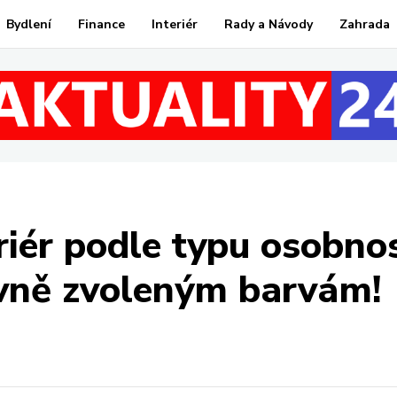
Bydlení
Finance
Interiér
Rady a Návody
Zahrada
eriér podle typu osobno
ávně zvoleným barvám!