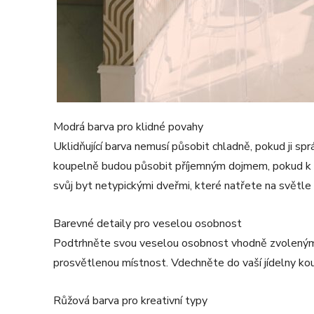
Modrá barva pro klidné povahy
Uklidňující barva nemusí působit chladně, pokud ji s
koupelně budou působit příjemným dojmem, pokud k ni
svůj byt netypickými dveřmi, které natřete na světle
Barevné detaily pro veselou osobnost
Podtrhněte svou veselou osobnost vhodně zvolenými 
prosvětlenou místnost. Vdechněte do vaší jídelny kous
Růžová barva pro kreativní typy