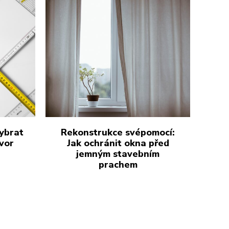
vybrat
Rekonstrukce svépomocí:
vor
Jak ochránit okna před
jemným stavebním
prachem