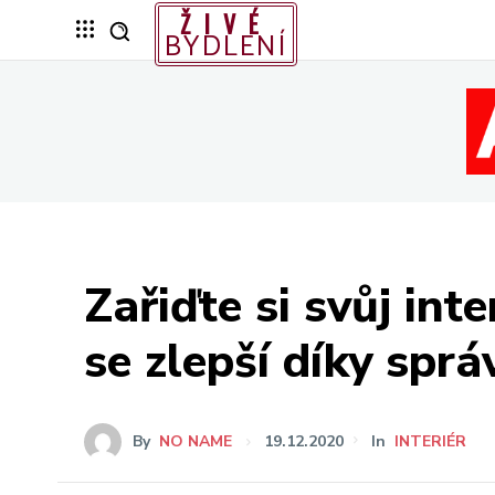
ŽIVÉ
BYDLENÍ
Zařiďte si svůj int
se zlepší díky spr
By
NO NAME
19.12.2020
In
INTERIÉR