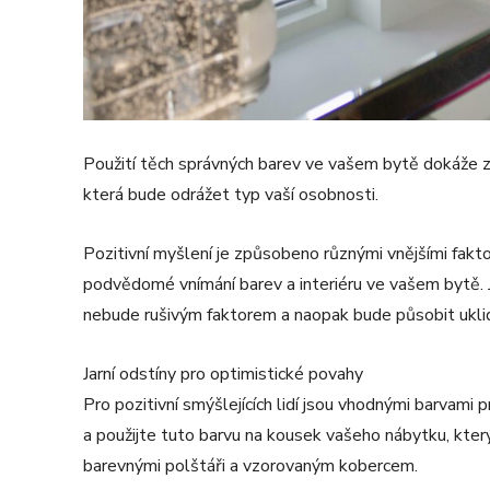
Použití těch správných barev ve vašem bytě dokáže zm
která bude odrážet typ vaší osobnosti.
Pozitivní myšlení je způsobeno různými vnějšími faktor
podvědomé vnímání barev a interiéru ve vašem bytě. Je
nebude rušivým faktorem a naopak bude působit uklid
Jarní odstíny pro optimistické povahy
Pro pozitivní smýšlejících lidí jsou vhodnými barvami
a použijte tuto barvu na kousek vašeho nábytku, kte
barevnými polštáři a vzorovaným kobercem.