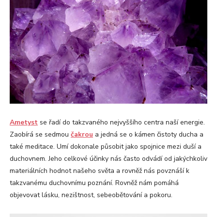
Ametyst
se řadí do takzvaného nejvyššího centra naší energie.
Zaobírá se sedmou
čakrou
a jedná se o kámen čistoty ducha a
také meditace. Umí dokonale působit jako spojnice mezi duší a
duchovnem. Jeho celkové účinky nás často odvádí od jakýchkoliv
materiálních hodnot našeho světa a rovněž nás povznáší k
takzvanému duchovnímu poznání. Rovněž nám pomáhá
objevovat lásku, nezištnost, sebeobětování a pokoru.