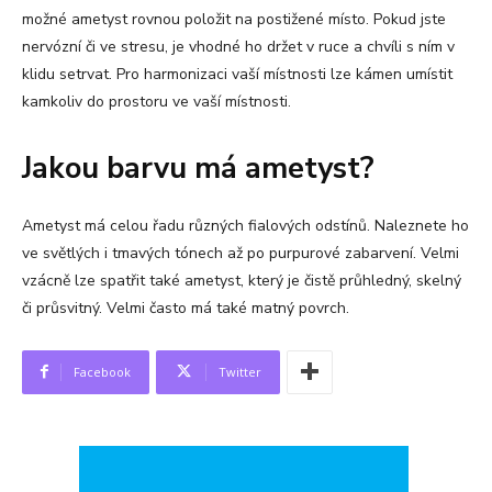
možné ametyst rovnou položit na postižené místo. Pokud jste
nervózní či ve stresu, je vhodné ho držet v ruce a chvíli s ním v
klidu setrvat. Pro harmonizaci vaší místnosti lze kámen umístit
kamkoliv do prostoru ve vaší místnosti.
Jakou barvu má ametyst?
Ametyst má celou řadu různých fialových odstínů. Naleznete ho
ve světlých i tmavých tónech až po purpurové zabarvení. Velmi
vzácně lze spatřit také ametyst, který je čistě průhledný, skelný
či průsvitný. Velmi často má také matný povrch.
Facebook
Twitter