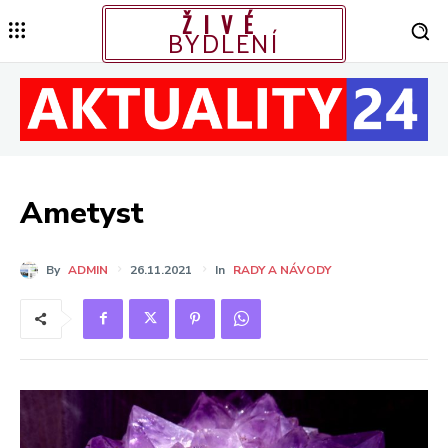
ŽIVÉ
BYDLENÍ
Ametyst
By
ADMIN
26.11.2021
In
RADY A NÁVODY