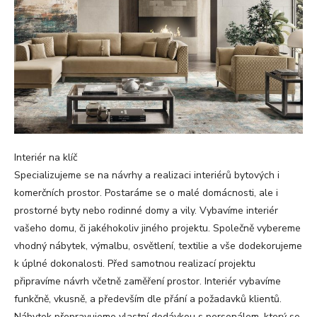
Interiér na klíč
Specializujeme se na návrhy a realizaci interiérů bytových i
komerčních prostor. Postaráme se o malé domácnosti, ale i
prostorné byty nebo rodinné domy a vily. Vybavíme interiér
vašeho domu, či jakéhokoliv jiného projektu. Společně vybereme
vhodný nábytek, výmalbu, osvětlení, textilie a vše dodekorujeme
k úplné dokonalosti. Před samotnou realizací projektu
připravíme návrh včetně zaměření prostor. Interiér vybavíme
funkčně, vkusně, a především dle přání a požadavků klientů.
Nábytek přepravujeme vlastní dodávkou s personálem, který se