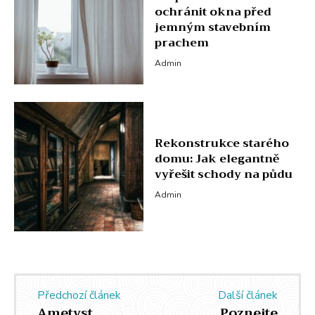
ochránit okna před
jemným stavebním
prachem
Admin
Rekonstrukce starého
domu: Jak elegantně
vyřešit schody na půdu
Admin
Předchozí článek
Další článek
Ametyst
Poznejte