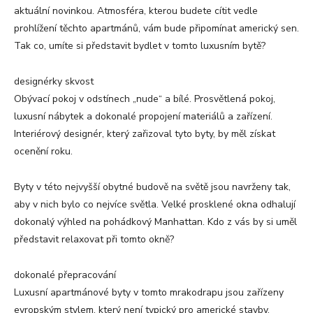
aktuální novinkou. Atmosféra, kterou budete cítit vedle
prohlížení těchto apartmánů, vám bude připomínat americký sen.
Tak co, umíte si představit bydlet v tomto luxusním bytě?
designérky skvost
Obývací pokoj v odstínech „nude“ a bílé. Prosvětlená pokoj,
luxusní nábytek a dokonalé propojení materiálů a zařízení.
Interiérový designér, který zařizoval tyto byty, by měl získat
ocenění roku.
Byty v této nejvyšší obytné budově na světě jsou navrženy tak,
aby v nich bylo co nejvíce světla. Velké prosklené okna odhalují
dokonalý výhled na pohádkový Manhattan. Kdo z vás by si uměl
představit relaxovat při tomto okně?
dokonalé přepracování
Luxusní apartmánové byty v tomto mrakodrapu jsou zařízeny
evropským stylem, který není typický pro americké stavby.