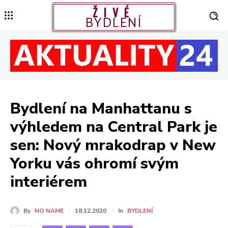
ŽIVÉ
BYDLENÍ
Bydlení na Manhattanu s
výhledem na Central Park je
sen: Nový mrakodrap v New
Yorku vás ohromí svým
interiérem
By
NO NAME
18.12.2020
In
BYDLENÍ