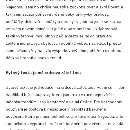
Najednou jsem ho chtěla neustále zdokonalovat a zkrášlovat, a
tak jsem začala pořizovat různé deky, přikrývky, přehozy,
polštářky, dekorační sedáky a ubrusy. Najednou jsem se začala
ve svém novém domě cítit ještě o poznání lépe, i když bytový
textil vyžadoval mou plnou péči a často se mi do praní ani
žehlení jednotlivých bytových doplňků vůbec nechtělo. I přesto
jsem ovšem vždy na svůj vyšperkovaný dům pohlížela s notnou
dávkou hrdosti a spokojenosti.
Bytový textil je má srdcová záležitost
Bytový textil je jednoduše má srdcová záležitost. Velmi se mi líbí
například ložní soupravy, které jsou ruku v ruce nejnovějším
módním trendům, jsou komfortní a velmi útulné. Pro každodenní
používání je doslova k nezaplacení například bavlněné
povlečení, které je nejen pohodlné, ale také krásně vypadá, a to
i po několika vypráních. Veškeré bavlněné povlečení se navíc dá