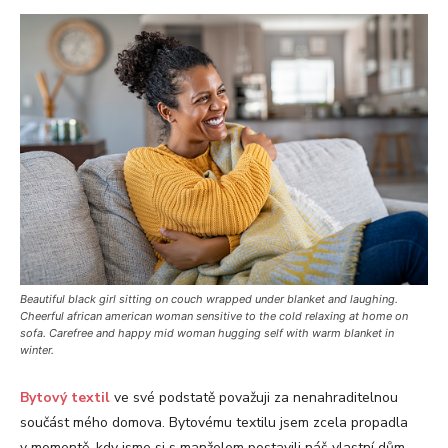
Beautiful black girl sitting on couch wrapped under blanket and laughing.
Cheerful african american woman sensitive to the cold relaxing at home on
sofa. Carefree and happy mid woman hugging self with warm blanket in
winter.
Bytový textil
ve své podstatě považuji za nenahraditelnou
součást mého domova. Bytovému textilu jsem zcela propadla
v momentě, kdy jsme si s manželem postavili náš vlastní dům.