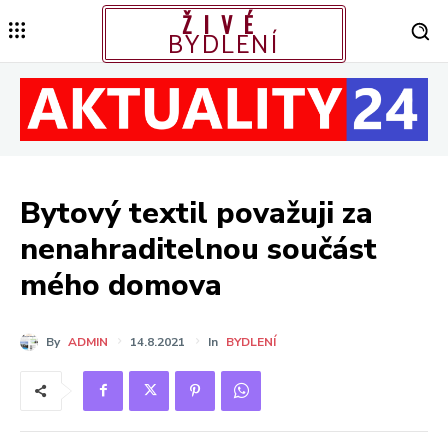
ŽIVÉ
BYDLENÍ
Bytový textil považuji za
nenahraditelnou součást
mého domova
By
ADMIN
14.8.2021
In
BYDLENÍ