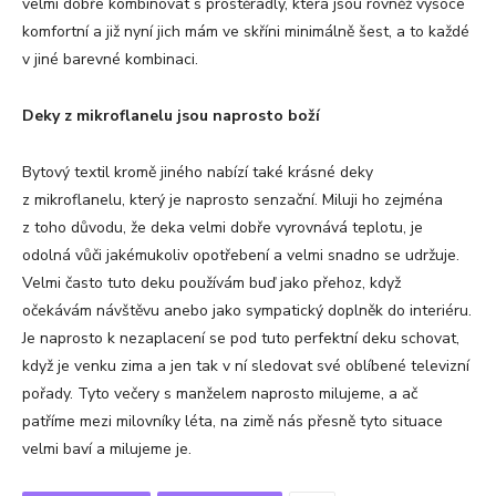
velmi dobře kombinovat s prostěradly, která jsou rovněž vysoce
komfortní a již nyní jich mám ve skříni minimálně šest, a to každé
v jiné barevné kombinaci.
Deky z mikroflanelu jsou naprosto boží
Bytový textil kromě jiného nabízí také krásné deky
z mikroflanelu, který je naprosto senzační. Miluji ho zejména
z toho důvodu, že deka velmi dobře vyrovnává teplotu, je
odolná vůči jakémukoliv opotřebení a velmi snadno se udržuje.
Velmi často tuto deku používám buď jako přehoz, když
očekávám návštěvu anebo jako sympatický doplněk do interiéru.
Je naprosto k nezaplacení se pod tuto perfektní deku schovat,
když je venku zima a jen tak v ní sledovat své oblíbené televizní
pořady. Tyto večery s manželem naprosto milujeme, a ač
patříme mezi milovníky léta, na zimě nás přesně tyto situace
velmi baví a milujeme je.