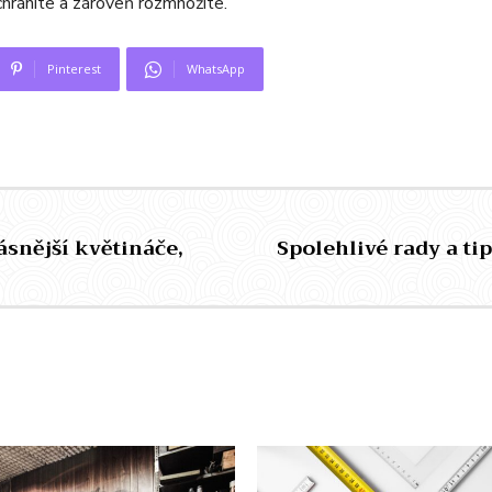
hráníte a zároveň rozmnožíte.
Pinterest
WhatsApp
ásnější květináče,
Spolehlivé rady a ti