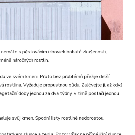
k nemáte s pěstováním izboviek bohaté zkušenosti,
jméně náročných rostlin.
vodu ve svém kmeni. Proto bez problémů přežije delší
á rostlina. Vyžaduje propustnou půdu. Zalévejte ji, až když
egetační doby jednou za dva týdny, v zimě postačí jednou
aluje svůj kmen. Spodní listy rostlině nedorostou.
dostatkem slunce a tepla. Pozor však na přímé jižní slunce,