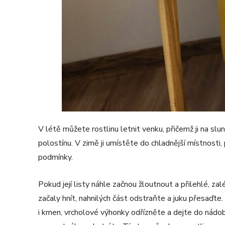
V létě můžete rostlinu letnit venku, přičemž ji na s
polostínu. V zimě ji umístěte do chladnější místnosti, 
podmínky.
Pokud její listy náhle začnou žloutnout a přilehlé, zal
začaly hnít, nahnilých část odstraňte a juku přesaďte
i kmen, vrcholové výhonky odřízněte a dejte do nádo