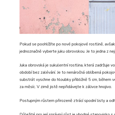
Pokud se poohlížíte po nové pokojové rostlině, avša
jednoznačně vyberte juku obrovskou. Je to jedna z ne
Juka obrovská je sukulentní rostlina, která zadržuje 
období bez zalévání. Je to nenáročná oblíbená pokojov
substrát vyschne do hloubky přibližně 5 cm, během v
za měsíc. V zimě jistě nepřidávejte k zálivce hnojivo.
Postupným růstem přirozeně ztrácí spodní listy a odh
Důležité pro její správný růst je vhodné stanovisko s 