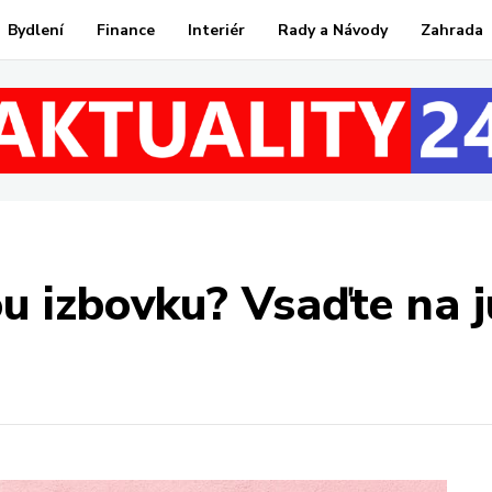
Bydlení
Finance
Interiér
Rady a Návody
Zahrada
u izbovku? Vsaďte na 