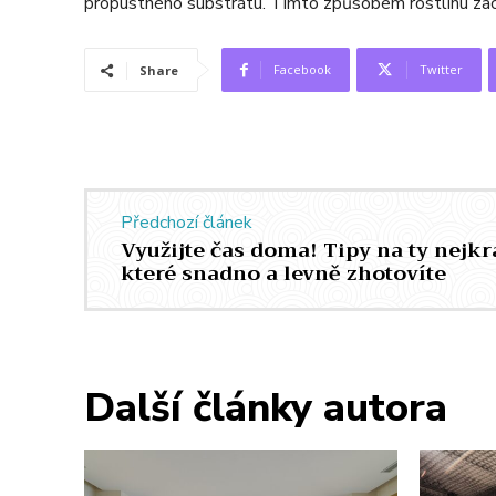
propustného substrátu. Tímto způsobem rostlinu zac
Facebook
Twitter
Share
Předchozí článek
Využijte čas doma! Tipy na ty nejkr
které snadno a levně zhotovíte
Další články autora