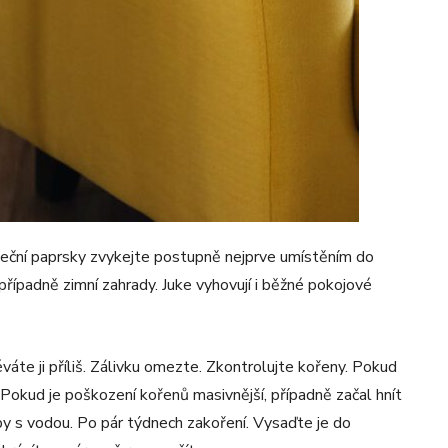
luneční paprsky zvykejte postupně nejprve umístěním do
případně zimní zahrady. Juke vyhovují i ​​běžné pokojové
éváte ji příliš. Zálivku omezte. Zkontrolujte kořeny. Pokud
. Pokud je poškození kořenů masivnější, případně začal hnít
by s vodou. Po pár týdnech zakoření. Vysaďte je do