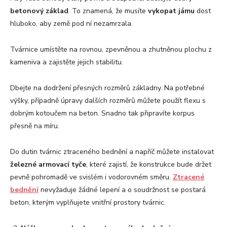
betonový základ
. To znamená, že musíte
vykopat jámu
dost
hluboko, aby země pod ní nezamrzala.
Tvárnice umístěte na rovnou, zpevněnou a zhutněnou plochu z
kameniva a zajistěte jejich stabilitu.
Dbejte na dodržení přesných rozměrů základny. Na potřebné
výšky, případně úpravy dalších rozměrů můžete použít flexu s
dobrým kotoučem na beton. Snadno tak připravíte korpus
přesně na míru.
Do dutin tvárnic ztraceného bednění a napříč můžete instalovat
železn
é
armovací
ty
če
, které zajistí, že konstrukce bude držet
pevně pohromadě ve svislém i vodorovném směru.
Ztracen
é
bednění
nevyžaduje žádné lepení a o soudržnost se postará
beton, kterým vyplňujete vnitřní prostory tvárnic.