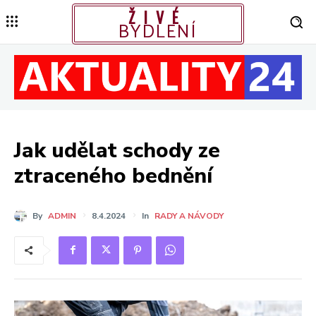
ŽIVÉ
BYDLENÍ
Jak udělat schody ze
ztraceného bednění
By
ADMIN
8.4.2024
In
RADY A NÁVODY