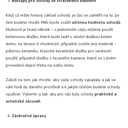
Nášlapy pro schody ze ztracen
é
ho bedn
ění
Když už máte hotový základ schodů, je čas se zaměřit na to, po
čem budete chodit. Měli byste zvážit
užitnou hodnotu schodů
.
Možností je hned několik – v jednotném stylu můžete použít
betonovou dlažbu, která bude ladit s okolní dlažbou kolem
domu, na terase či chodnících, případně zvolíte jiný materiál –
pálenou keramiku, klasické keramické dlažby pro venkovní
použití, případně dlažbu z řezaného kamene, která se v jiném
provedení objeví třeba na soklu domu.
Záleží na tom, jak chcete, aby vaše schody vypadaly a jak se
vám hodí do daného prostředí a k jakým účelům budete schody
využívat. Vyberte si tak, aby pro vás byly schody
praktick
é
a
estetick
é
zároveň
.
Závěrečné úpravy