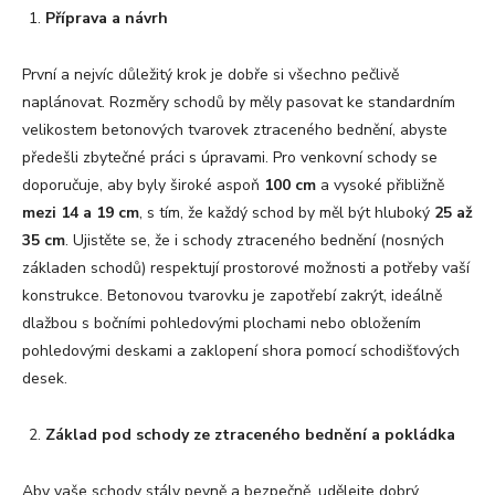
Příprava a návrh
První a nejvíc důležitý krok je dobře si všechno pečlivě
naplánovat. Rozměry schodů by měly pasovat ke standardním
velikostem betonových tvarovek ztraceného bednění, abyste
předešli zbytečné práci s úpravami. Pro venkovní schody se
doporučuje, aby byly široké aspoň
100 cm
a vysoké přibližně
mezi 14 a 19 cm
, s tím, že každý schod by měl být hluboký
25 až
35 cm
. Ujistěte se, že i schody ztraceného bednění (nosných
základen schodů) respektují prostorové možnosti a potřeby vaší
konstrukce. Betonovou tvarovku je zapotřebí zakrýt, ideálně
dlažbou s bočními pohledovými plochami nebo obložením
pohledovými deskami a zaklopení shora pomocí schodišťových
desek.
Základ pod schody ze ztracen
é
ho bedn
ění a pokládka
Aby vaše schody stály pevně a bezpečně, udělejte dobrý