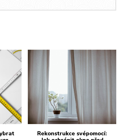
vybrat
Rekonstrukce svépomocí:
vor
Jak ochránit okna před