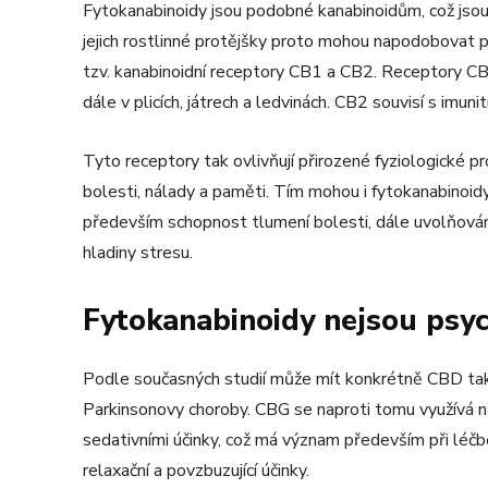
Fytokanabinoidy jsou podobné kanabinoidům, což jsou 
jejich rostlinné protějšky proto mohou napodobovat 
tzv. kanabinoidní receptory CB1 a CB2. Receptory CB
dále v plicích, játrech a ledvinách. CB2 souvisí s im
Tyto receptory tak ovlivňují přirozené fyziologické p
bolesti, nálady a paměti. Tím mohou i fytokanabinoidy 
především schopnost tlumení bolesti, dále uvolňování 
hladiny stresu.
Fytokanabinoidy nejsou psyc
Podle současných studií může mít konkrétně CBD také
Parkinsonovy choroby. CBG se naproti tomu využívá n
sedativními účinky, což má význam především při lé
relaxační a povzbuzující účinky.