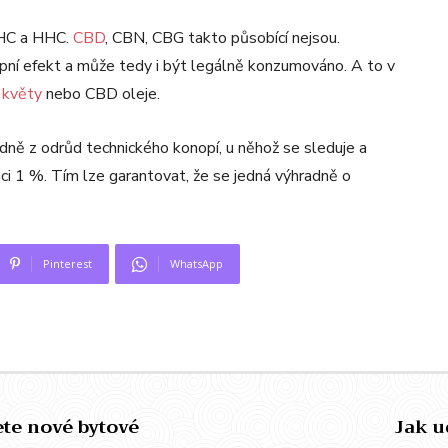
THC a HHC.
CBD
, CBN, CBG takto působící nejsou.
ní efekt a může tedy i být legálně konzumováno. A to v
květy
nebo CBD oleje.
adně z odrůd technického konopí, u něhož se sleduje a
ci 1 %. Tím lze garantovat, že se jedná výhradně o
Pinterest
WhatsApp
ete nové bytové
Jak u