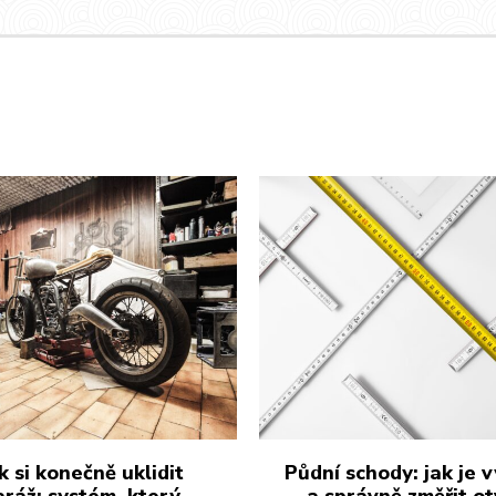
k si konečně uklidit
Půdní schody: jak je 
aráž: systém, který
a správně změřit ot