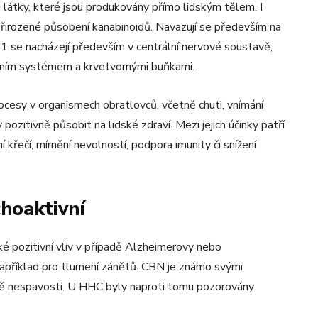
látky, které jsou produkovány přímo lidským tělem. I
přirozené působení kanabinoidů. Navazují se především na
1 se nacházejí především v centrální nervové soustavě,
unitním systémem a krvetvornými buňkami.
rocesy v organismech obratlovců, včetně chuti, vnímání
pozitivně působit na lidské zdraví. Mezi jejich účinky patří
křečí, mírnění nevolností, podpora imunity či snížení
hoaktivní
 pozitivní vliv v případě Alzheimerovy nebo
apříklad pro tlumení zánětů. CBN je známo svými
čbě nespavosti. U HHC byly naproti tomu pozorovány