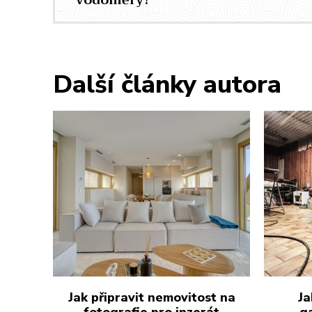
vodoměry?
Další články autora
Jak připravit nemovitost na
Ja
fotografie pro inzerát
g