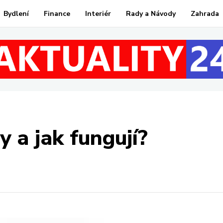
Bydlení
Finance
Interiér
Rady a Návody
Zahrada
y a jak fungují?