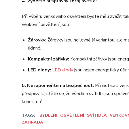
4. Vyberte si správný zdroj světla:
Při výběru venkovního osvětlení byste měli zvážit tak
venkovní osvětlení jsou:
Žárovky:
Žárovky jsou nejlevnější variantou, ale m
účinné.
Kompaktní zářivky:
Kompaktní zářivky jsou energet
LED diody:
LED diody
jsou nejen energeticky účinn
5. Nezapomeňte na bezpečnost:
Při instalaci ven
předpisy. Ujistěte se, že všechna svítidla jsou sprá
konektorů.
TAGS:
BYDLENÍ
OSVĚTLENÍ
SVÍTIDLA
VENKOVN
ZAHRADA