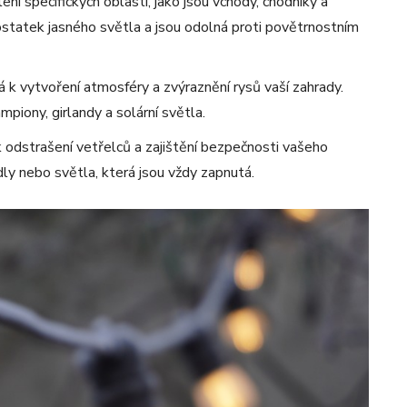
ení specifických oblastí, jako jsou vchody, chodníky a
dostatek jasného světla a jsou odolná proti povětrnostním
 k vytvoření atmosféry a zvýraznění rysů vaší zahrady.
mpiony, girlandy a solární světla.
k odstrašení vetřelců a zajištění bezpečnosti vašeho
ly nebo světla, která jsou vždy zapnutá.