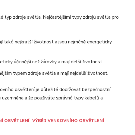
é typ zdroje světla. Nejčastějšími typy zdrojů světla pro
ají také nejkratší životnost a jsou nejméně energeticky
icky účinnější než žárovky a mají delší životnost.
ějším typem zdroje světla a mají nejdelší životnost.
kovního osvětlení je důležité dodržovat bezpečnostní
vně uzemněna a že používáte správné typy kabelů a
Í OSVĚTLENÍ
VÝBĚR VENKOVNÍHO OSVĚTLENÍ