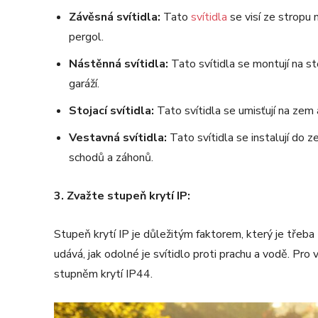
Závěsná svítidla:
Tato
svítidla
se visí ze stropu 
pergol.
Nástěnná svítidla:
Tato svítidla se montují na s
garáží.
Stojací svítidla:
Tato svítidla se umisťují na zem 
Vestavná svítidla:
Tato svítidla se instalují do 
schodů a záhonů.
3. Zvažte stupeň krytí IP:
Stupeň krytí IP je důležitým faktorem, který je třeba 
udává, jak odolné je svítidlo proti prachu a vodě. Pro
stupněm krytí IP44.