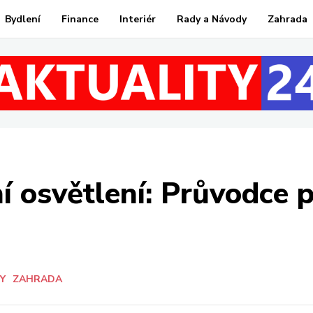
Bydlení
Finance
Interiér
Rady a Návody
Zahrada
í osvětlení: Průvodce p
Y
ZAHRADA