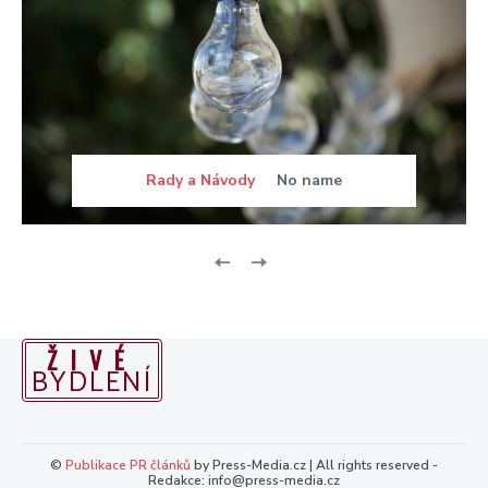
Rady a Návody
No name
ŽIVÉ
BYDLENÍ
©
Publikace PR článků
by Press-Media.cz | All rights reserved -
Redakce: info@press-media.cz