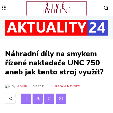
ŽIVÉ
BYDLENÍ
Náhradní díly na smykem
řízené nakladače UNC 750
aneb jak tento stroj využít?
By
ADMIN
3.8.2021
In
RADY A NÁVODY