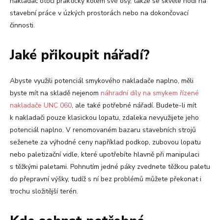
nakladač otočí prakticky kolem své osy, takže se skvěle hodí na
stavební práce v úzkých prostorách nebo na dokončovací
činnosti.
Jaké přikoupit nářadí?
Abyste využili potenciál smykového nakladače naplno, měli
byste mít na skladě nejenom
náhradní díly na smykem řízené
nakladače UNC 060
, ale také potřebné nářadí. Budete-li mít
k nakladači pouze klasickou lopatu, zdaleka nevyužijete jeho
potenciál naplno. V renomovaném bazaru stavebních strojů
seženete za výhodné ceny například podkop, zubovou lopatu
nebo paletizační vidle, které upotřebíte hlavně při manipulaci
s těžkými paletami. Pohnutím jedné páky zvednete těžkou paletu
do přepravní výšky, tudíž s ní bez problémů můžete překonat i
trochu složitější terén.