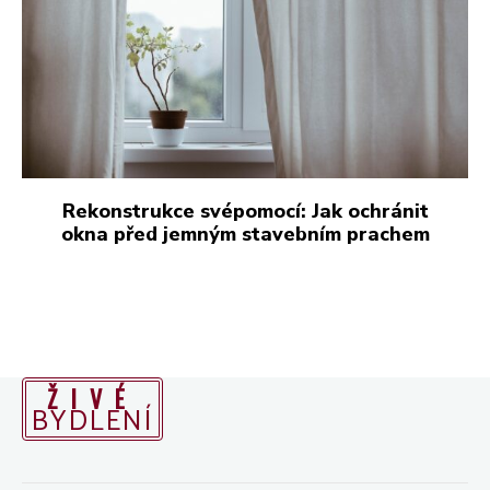
ŽIVÉ
BYDLENÍ