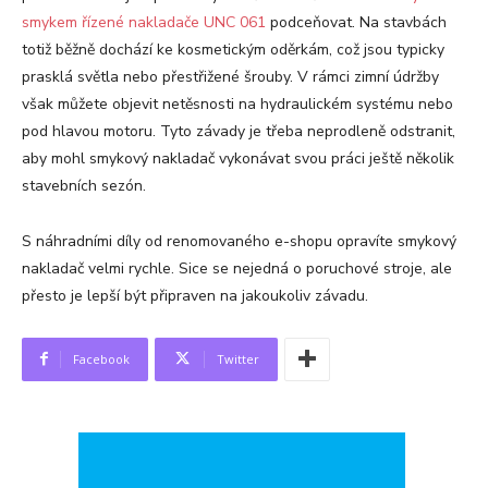
smykem řízené nakladače UNC 061
podceňovat. Na stavbách
totiž běžně dochází ke kosmetickým oděrkám, což jsou typicky
prasklá světla nebo přestřižené šrouby. V rámci zimní údržby
však můžete objevit netěsnosti na hydraulickém systému nebo
pod hlavou motoru. Tyto závady je třeba neprodleně odstranit,
aby mohl smykový nakladač vykonávat svou práci ještě několik
stavebních sezón.
S náhradními díly od renomovaného e-shopu opravíte smykový
nakladač velmi rychle. Sice se nejedná o poruchové stroje, ale
přesto je lepší být připraven na jakoukoliv závadu.
Facebook
Twitter