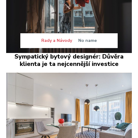
Rady a Návody
No name
Sympatický bytový designér: Důvěra
klienta je ta nejcennější investice